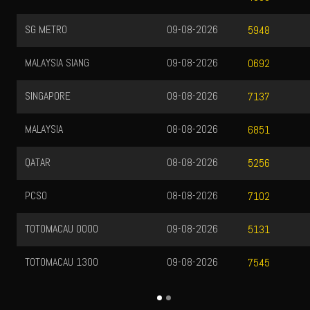
SG METRO
09-08-2026
5948
MALAYSIA SIANG
09-08-2026
0692
SINGAPORE
09-08-2026
7137
MALAYSIA
08-08-2026
6851
QATAR
08-08-2026
5256
PCSO
08-08-2026
7102
TOTOMACAU 0000
09-08-2026
5131
TOTOMACAU 1300
09-08-2026
7545