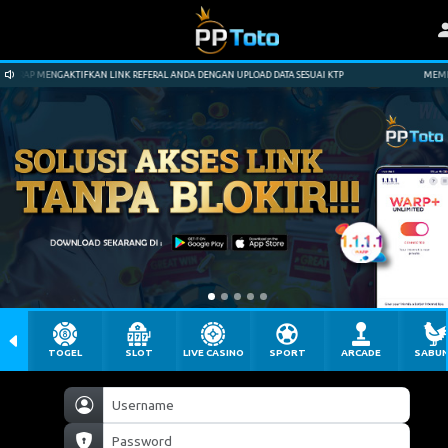
RAP MENGAKTIFKAN LINK REFERAL ANDA DENGAN UPLOAD DATA SESUAI KTP
MEMBER SE
TOGEL
SLOT
LIVE CASINO
SPORT
ARCADE
SABU