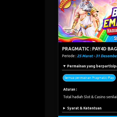
PRAGMATIC : PAY4D BAG
Periode :
25 Maret - 31 Desembe
Permainan yang berpartisip
Semua permainan Pragmatic Play
Aturan :
Total hadiah Slot & Casino senila
Syarat & Ketentuan