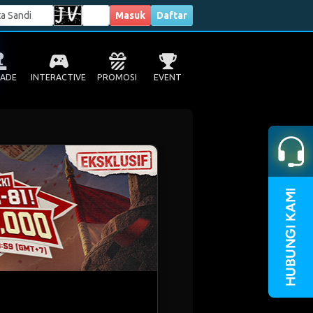
A PPTOTO, HARAP MENGAKTIFKAN LINK REFERAL ANDA DENGAN UPLOAD DATA SESUA
Masuk
Daftar
ADE
INTERACTIVE
PROMOSI
EVENT