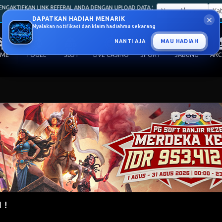
 LINK REFERAL ANDA DENGAN UPLOAD DATA SESUAI KTP
MEMBER SETI
DAPATKAN HADIAH MENARIK
Nyalakan notifikasi dan klaim hadiahmu sekarang
NANTI AJA
MAU HADIAH
ME
TOGEL
SLOT
LIVE CASINO
SPORT
SABUNG
ARC
 !