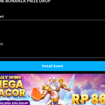
ME BONANZA PRIZE DROP
asi
00.
Detail Event