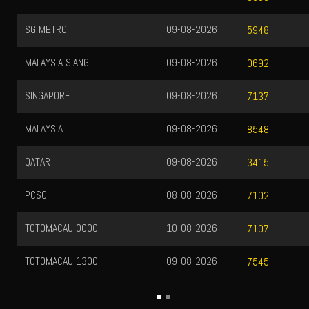
SG METRO
09-08-2026
5948
MALAYSIA SIANG
09-08-2026
0692
SINGAPORE
09-08-2026
7137
MALAYSIA
09-08-2026
8548
QATAR
09-08-2026
3415
PCSO
08-08-2026
7102
TOTOMACAU 0000
10-08-2026
7107
TOTOMACAU 1300
09-08-2026
7545